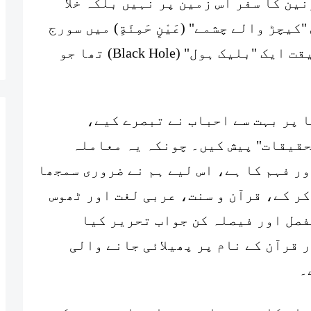
ین کا سفر اس زمین پر نہیں بلکہ خلا
چڑ والے چشمے" (عَيْنٍ حَمِئَةٍ) میں سورج
کو غروب ہوتے دیکھا، وہ درحقیقت ایک "بلیک ہول" (Black Hole) تھا جو
ا پر بہت سے احباب نے تبصرے کیے،
قیقات" پیش کیں۔ چونکہ یہ معاملہ
ر فہم کا ہے، اس لیے ہم نے ضروری سمجھا
کر کے، قرآن و سنت، عربی لغت اور ٹھوس
فصل اور فیصلہ کن جواب تحریر کیا
 قرآن کے نام پر پھیلائی جانے والی
۔