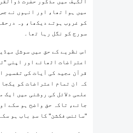
الکہف میں مذکور حضرت ذوالقرن
میں ہوا تھا، اور انہوں نے جس "کی
سورج کو نگل رہا تھا۔
اس نظریے کے حق میں سوشل میڈی
اعتراضات اٹھائے اور اپنی "تح
قرآن مجید کی آیات کی تفسیر او
کہ ان تمام اعتراضات کو یکجا 
علمی دلائل کی روشنی میں ایک م
جائے، تاکہ حق واضح ہو سکے اور
"سائنس فکشن" کا سدِ باب ہو سکے