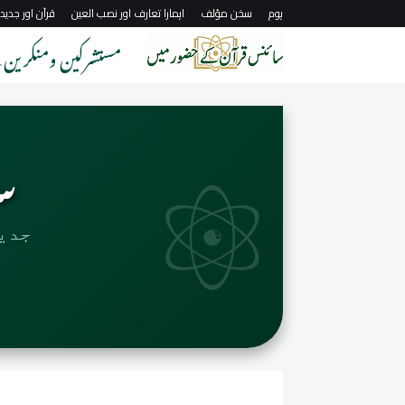
ہوم
سخن مؤلف
اہمارا تعارف اور نصب العین
قرآن اور جدی
مستشرکین ومنکرین
⚛️
س
جدی