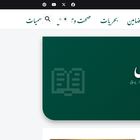
امین
بحریات
صحت و تندرستی
موسمیات
📖
یق