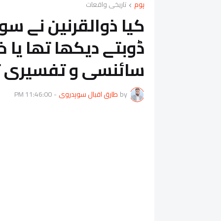
ہوم
تاریخی واقعات
کیا ذوالقرنین نے س
ڈوبتے دیکھا تھا یا 
سائنسی و تفسیری ت
by
طارق اقبال سوہدروی
-
11:46:00 PM