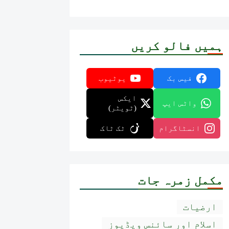
ہمیں فالو کریں
فیس بک
یوٹیوب
ایکس
واٹس ایپ
(ٹویٹر)
انسٹاگرام
ٹک ٹاک
مکمل زمرہ جات
ارضیات
اسلام اور سائنس ویڈیوز