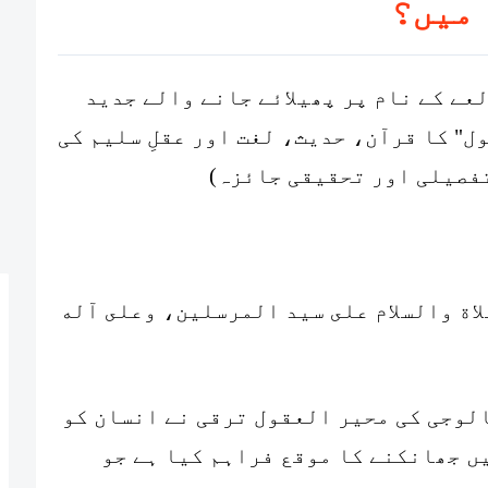
میں؟
عے کے نام پر پھیلائے جانے والے جدید
ل" کا قرآن، حدیث، لغت اور عقلِ سلیم کی
فصیلی اور تحقیقی جائزہ)
اة والسلام على سيد المرسلين، وعلى آله
الوجی کی محیر العقول ترقی نے انسان کو
ں جھانکنے کا موقع فراہم کیا ہے جو