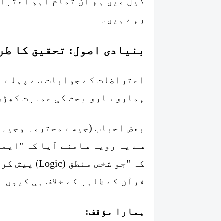
ذیل میں ہم ان تمام اہم اعترا
رہے ہیں۔
بنیادی اصول: تحقیق کا طر
اعتراضات کے جوابات سے پہلے ا
ہماری ساری بحث کی عمارت کھڑی
بعض احباب (جیسے محترمہ وجیہ 
سے یہ رویہ سامنے آیا کہ "ایما
کہ "جو شخص م
قرآن کے ظاہر کے خلاف ہی کیوں ن
ہمارا مؤقف: