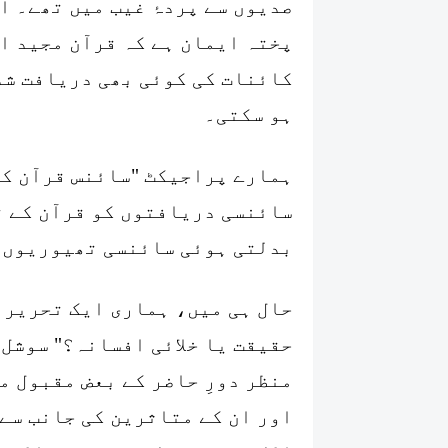
صدیوں سے پردۂ غیب میں تھے۔ ا
پختہ ایمان ہے کہ قرآن مجید ال
ہو سکتی۔
ہمارے پراجیکٹ "سائنس قرآن کے
سائنسی دریافتوں کو قرآن کے ت
بدلتی ہوئی سائنسی تھیوریوں 
حال ہی میں، ہماری ایک تحریر 
حقیقت یا خلائی افسانہ؟" سوشل 
منظر دورِ حاضر کے بعض مقبول 
اور ان کے متاثرین کی جانب سے 