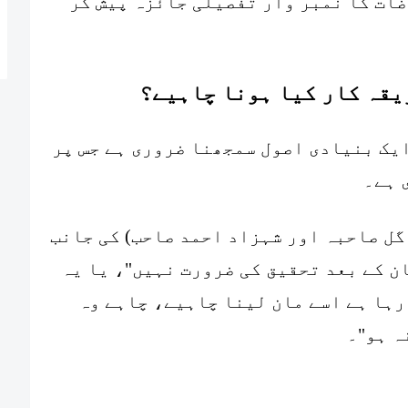
ضات کا نمبر وار تفصیلی جائزہ پیش کر
یقہ کار کیا ہونا چاہیے؟
یک بنیادی اصول سمجھنا ضروری ہے جس پر
 ہے۔
گل صاحبہ اور شہزاد احمد صاحب) کی جانب
ن کے بعد تحقیق کی ضرورت نہیں"، یا یہ
نطق (Logic) پیش کر رہا ہے اسے مان لینا چاہیے، چاہے وہ
ہ ہو"۔