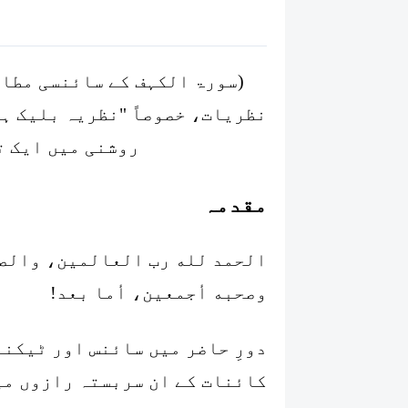
(سورۃ الکہف کے سائنسی مطال
نظریات، خصوصاً "نظریہ بلیک ہو
روشنی میں ایک ت
مقدمہ
الحمد لله رب العالمين، والصل
وصحبه أجمعين، أما بعد!
دورِ حاضر میں سائنس اور ٹیکن
کائنات کے ان سربستہ رازوں می