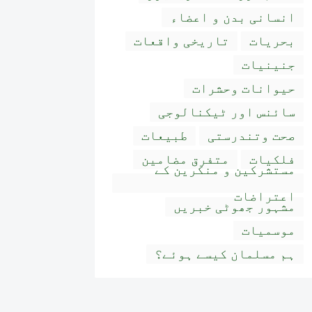
انسانی بدن و اعضاء
بحریات
تاریخی واقعات
جنینیات
حیوانات وحشرات
سائنس اور ٹیکنالوجی
صحت وتندرستی
طبیعات
فلکیات
متفرق مضامین
مستشرکین و منکرین کے
اعتراضات
مشہور جھوٹی خبریں
موسمیات
ہم مسلمان کیسے ہوئے؟