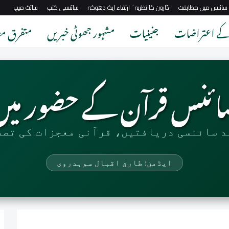
د سائنس میں مطابقت
ڈارون کا نظریہٴ ارتقاء ایک دھوکہ
سائنسی کتب
سائٹ میپ
 کے اعتراضات
جنینیات
مشہور جھوٹی خبریں
متفرق مض
ائنس قرآن کے حضور میں
د سائنسی دریافتیں، قرآنی معجزات کی تصد
ایڈمن: طارق اقبال سوہدروی