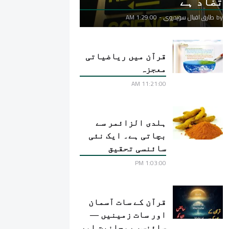
تضاد ہے
by
طارق اقبال سوہدروی
-
1:29:00 AM
قرآن میں ریاضیاتی
معجزہ
11:21:00 AM
ہلدی الزائمر سے
بچاتی ہے۔ ایک نئی
سائنسی تحقیق
1:03:00 PM
قرآن کے سات آسمان
اور سات زمینیں —
سائنس، روحانیت اور