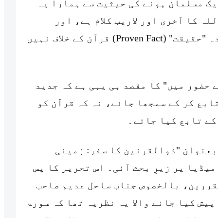
یک مسلمان ہونے کی حیثیت سے ہمارا یہ
لہ کا آخری اور لاریب کلام ہے، اور
کائنات کی کوئی بھی دریافت شدہ "حقیقت" (Proven Fact) قرآن کے خلاف نہیں
 حضور میں" کا مقصد ہی یہی ہے کہ جدید
ابع کر کے سمجھا جائے، نہ کہ قرآن کو
کے تابع کیا جائے۔
بعنوان "ذوالقرنین کا سفر: زمینی
میڈیا پر زیرِ بحث آئی۔ اس تحریر کا پس
مقررین، بالخصوص جناب ساحل عدیم صاحب
پیش کیا جانے والا یہ نظریہ تھا کہ سورۃ