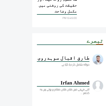
حقیقت کی روشنی میں
مکمل وضاحت
6:46:00 PM
تبصرے
طارق اقبال سوہدروی
حوالہ شامل کر دیا گیا ہے
Irfan Ahmed
اتنے مہینے میں فلاں فلاں مقام پر ہوتے ہیں یہ
کدھر ...