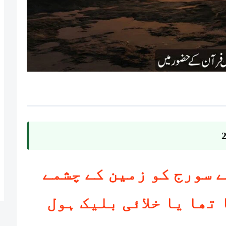
 سورج کو زمین کے چشمے
تھا یا خلائی بلیک ہول